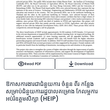
Read PDF
Download
ឱកាសការងារជាជំនួយការ ចំនួន ពីរ កន្លែង
សម្រាប់ជំនួយការរដ្ឋបាលគម្រោង កែលម្អការ
អប់រំឧត្តមសិក្សា (HEIP)