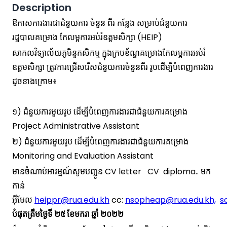
Description
ឱកាសការងារជាជំនួយការ ចំនួន ពីរ កន្លែង សម្រាប់ជំនួយការ
រដ្ឋបាលគម្រោង កែលម្អការអប់រំឧត្តមសិក្សា (HEIP)
សាកលវិទ្យាល័យភូមិន្ទកសិកម្ម ក្នុងក្របខ័ណ្ឌគម្រោងកែលម្អការអប់រំ
ឧត្តមសិក្សា ត្រូវការជ្រើសរើសជំនួយការចំនួនពីរ រូបដើម្បីបំពេញការងារ
ដូចខាងក្រោម៖
១) ជំនួយការមួយរូប ដើម្បីបំពេញការងារជាជំនួយការគម្រោង
Project Administrative Assistant
២) ជំនួយការមួយរូប ដើម្បីបំពេញការងារជាជំនួយការគម្រោង
Monitoring and Evaluation Assistant
មានចំណាប់អារម្មណ៍សូមបញ្ជូន CV letter CV diploma.. មក
កាន់
អ៊ីមែល
heippr@rua.edu.kh
cc:
nsopheap@rua.edu.kh,
s
បំផុតត្រឹមថ្ងៃទី ២៥ ខែមករា ឆ្នាំ ២០២២