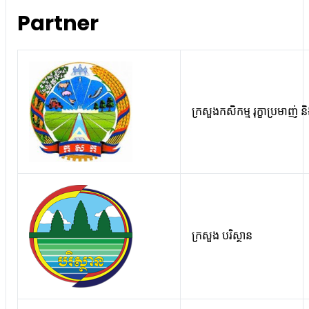
Partner
ក្រសួងកសិកម្ម រុក្ខាប្រមាញ់
ក្រសួង បរិស្ថាន