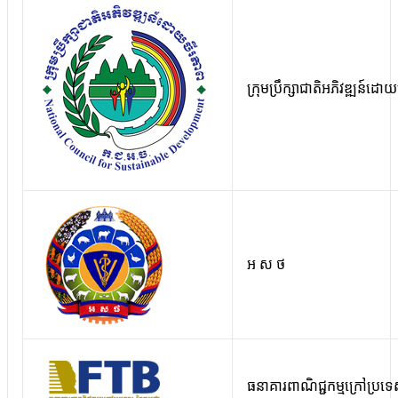
ក្រុមប្រឹក្សាជាតិអភិវឌ្ឍន៍ដោ
អ ស ថ
ធនាគារពាណិជ្ជកម្មក្រៅប្រទ