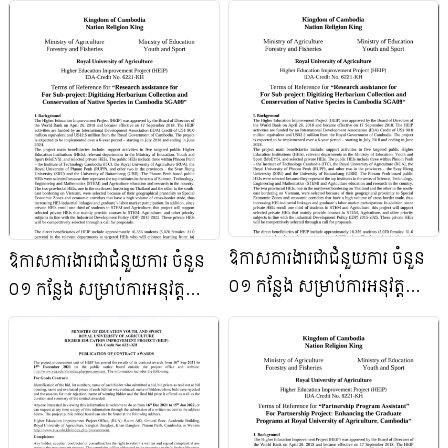
រដ្ឋបាលគម្រោង កែលម្អការអប់រំ
EDUCATION
ឧត្តមសិក្សា (HEIP)
IMPROVEMENT PROJECT
(HEIP),IDA-Credit No: 6221-
KH To All Interested Bidders
and Applicants,
ឱកាសការងារជាជំនួយការ ចំនួន
ឱកាសការងារជាជំនួយការ ចំនួន
០១ កន្លែង សម្រាប់ការអនុវត្ត
០១ កន្លែង សម្រាប់ការអនុវត្ត
គម្រោងស្រាវជ្រាវ នៃគម្រោង
គម្រោងស្រាវជ្រាវ នៃគម្រោង
កែលម្អការអប់រំឧត្តមសិក្សា
កែលម្អការអប់រំឧត្តមសិក្សា
(HEIP)
(HEIP)