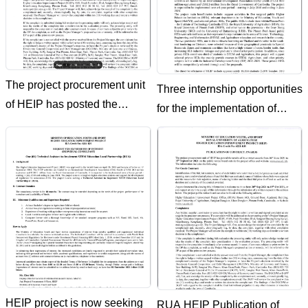
The project procurement unit
Three internship opportunities
of HEIP has posted the
for the implementation of
results of its contract awards
research projects and
from 16th Sep 2021 to 15th
mentorship assistantships of
December 2021 For Goods
the Higher Education
Contract:
Improvement Project (HEIP)
HEIP project is now seeking
RUA HEIP Publication of