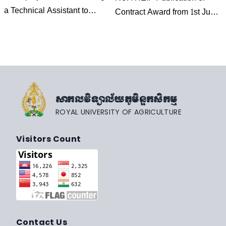
a Technical Assistant to
Contract Award from 1st June
Implement STEM Education
2021 to 15th September 2021
Local Partnership at (RUA).
How to Apply
សាកលវិទ្យាល័យភូមិន្ទកសិកម្ម
ROYAL UNIVERSITY OF AGRICULTURE
Visitors Count
Contact Us