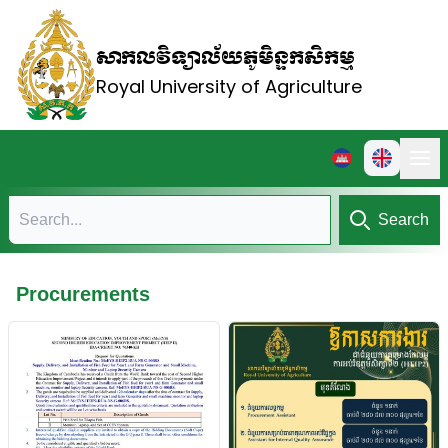
សាកលវិទ្យាល័យភូមិន្ទកសិកម្ម
Royal University of Agriculture
Search
Procurements